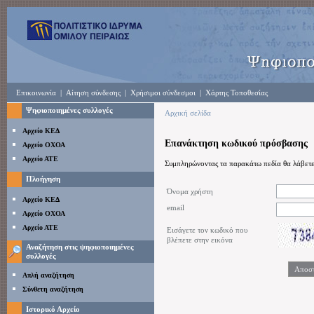
Επικοινωνία
|
Αίτηση σύνδεσης
|
Χρήσιμοι σύνδεσμοι
|
Χάρτης Τοποθεσίας
Ψηφιοποιημένες συλλογές
Αρχική σελίδα
Αρχείο ΚΕΔ
Επανάκτηση κωδικού πρόσβασης
Αρχείο ΟΧΟΑ
Αρχείο ΑΤΕ
Συμπληρώνοντας τα παρακάτω πεδία θα λάβετε
Πλοήγηση
Όνομα χρήστη
Αρχείο ΚΕΔ
email
Αρχείο ΟΧΟΑ
Αρχείο ΑΤΕ
Εισάγετε τον κωδικό που
βλέπετε στην εικόνα
Αναζήτηση στις ψηφιοποιημένες
συλλογές
Απλή αναζήτηση
Σύνθετη αναζήτηση
Ιστορικό Αρχείο